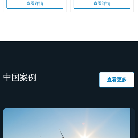
防水密封箱，IP67/IP68 防护 +
统，是针对办公室、商场、学
查看详情
查看详情
IK08-IK10 抗冲击，聚碳酸酯
校、酒店等商用建筑的模块化电
（PC）/GRP 聚酯双材质可选，
气安装方案，涵盖预制成套线
尺寸覆盖 75×125×35mm 至
缆、分线盒、开关盒、插座盒、
400×600×187mm，支持多规格
耦合器等全系列组件，支持 2-6
预冲孔与配件拓展，通过
极电路配置，通过 IEC/EN
CE/ROHS/EN 国际认证，适配工
61535 等国际认证，具备快速安
业自动化、户外设备、光伏风电
装、灵活适配、环保低耗核心优
等多场景，是兼顾通用性与可靠
势，可实现建筑全生命周期的电
性的工业级防护解决方案
气系统升级与复用，是商用建筑
高效 electrification 的首选。
中国案例
查看更多