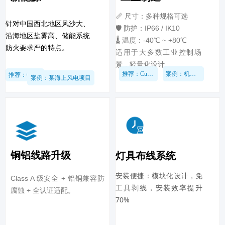
📏 尺寸：多种规格可选
针对中国西北地区风沙大、
🛡️ 防护：IP66 / IK10
沿海地区盐雾高、储能系统
🌡️ 温度：-40℃ ~ +80℃
防火要求严的特点。
适用于大多数工业控制场
景，轻量化设计
推荐：CuboD系列
案例：机械行业
推荐：CuboO系列
案例：某海上风电项目
铜铝线路升级
灯具布线系统
安装便捷：模块化设计，免
Class A 级安全 + 铝铜兼容防
工具剥线，安装效率提升
腐蚀 + 全认证适配。
70%