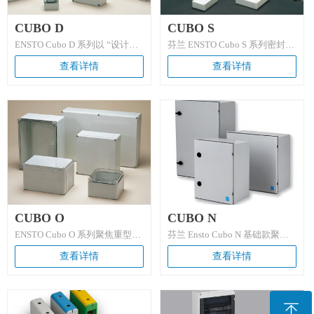
CUBO D
CUBO S
ENSTO Cubo D 系列以 “设计感
芬兰 ENSTO Cubo S 系列密封
+ 轻量化” 为核心，IP66/67 防
箱，IP66/67 双防护等级，ABS /
查看详情
查看详情
护，ABS / 聚碳酸酯材质可选，
聚碳酸酯双材质可选，36 种尺
尺寸覆盖 53×55×36mm 至
寸组合覆盖 75×125×35mm 至
230×300×111mm，时尚外观搭
175×250×150mm 全场景，自带
配 PCB 安装结构，适配小型电
铅封孔与 PCB 专用插槽，适配
子设备、仪器仪表接线，欧盟标
工业自动化、户外设备接线等多
准认证，兼顾颜值与实用性。
场景，欧盟 EN62208 标准认
证，是兼顾通用性与可靠性的工
业级密封解决方案。
CUBO O
CUBO N
ENSTO Cubo O 系列聚焦重型工
芬兰 Ensto Cubo N 基础款聚酯
业场景，IP66/67 防护，ABS /
纤维控制箱，采用玻纤增强聚酯
查看详情
查看详情
聚碳酸酯材质，尺寸覆盖
（GRP）材质，IP66 防尘防水 +
200×200×132mm 至
IK10 抗冲击，7 种尺寸覆盖
400×600×187mm，支持加高框
250×300×140mm 至
拓展深度，前 / 后开门设计，适
600×800×300mm，无卤素、自
ꁸ