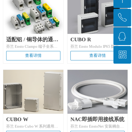
配大型设备、控制柜配套，欧盟
熄阻燃特性，适配海洋、化工、
EN62208 标准认证，是重型工
水处理等恶劣环境，支持免钻孔
业的可靠防护选择。
壁挂安装，是替代不锈钢的高性
ꂅ
回到顶部
价比防腐配电防护解决方案。
ꁗ
021-58228351
适配铝 / 铜导体的通用
CUBO R
芬兰 Ensto Clampo 端子全系列
芬兰 Ensto Modulo IP65 防水配
接线端子
覆盖 1.5mm²-300mm² 导体规
电箱，ABS 材质 + 聚碳酸酯透明
ꀥ
QQ客服
查看详情
查看详情
格，含通用、分支、设备、接地
窗，9 种尺寸覆盖 4-54 模块容
等 7 大细分系列，支持铝 / 铜双
量，IP65 防尘防水 + IK08 抗冲
导体适配，额定电流 17.5A-
击，通过 VDE/IEC 国际认证，
微信二维码
730A、绝缘电压 400V-750V，
工厂预装 DIN 导轨、零排地排，
通过 UL、IEC、EN 多重国际认
支持多方位安装与拼接，适配户
证，聚碳酸酯 / 尼龙材质耐 -
外、工业车间、商业建筑等恶劣
40℃~+80℃极端环境，适配工
环境，是兼顾安全与便捷的低电
业自动化、配电面板、重型设备
压配电防护解决方案。
等场景，是兼顾通用性与可靠性
的工业级连接解决方案。
CUBO W
NAC即插即用接线系统
芬兰 Ensto Cubo W 系列通用型
芬兰 Ensto EnstoNet 安装耦合系